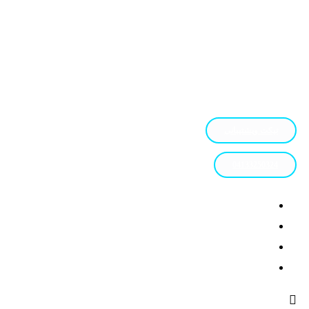
تیکت وپشتیبانی
04133250324
طراحی سایت در تبریز
پشتیبانی
وبلاگ
تعرفه