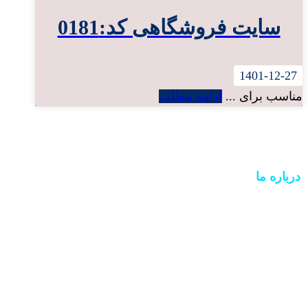
سایت فروشگاهی کد:0181
1401-12-27
مناسب برای ...
ادامه مطلب
درباره ما
ما سالهاست در زمینه
طراحی وب برای شرکتها و مراکز فروشگاهی و
کسب و کارها خصوصا در منطقه شمال غرب کشور
فعال هستیم میتوانید تمامی انچه در ذهن دارید را با ما