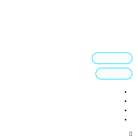
تیکت وپشتیبانی
04133250324
طراحی سایت در تبریز
پشتیبانی
وبلاگ
تعرفه