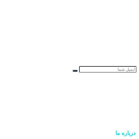
اشتراک در RSS ها
دریافت تمام آخرین مطالب را چند بار در ماه به ایمیل
خود تحویل دهید.
درباره ما