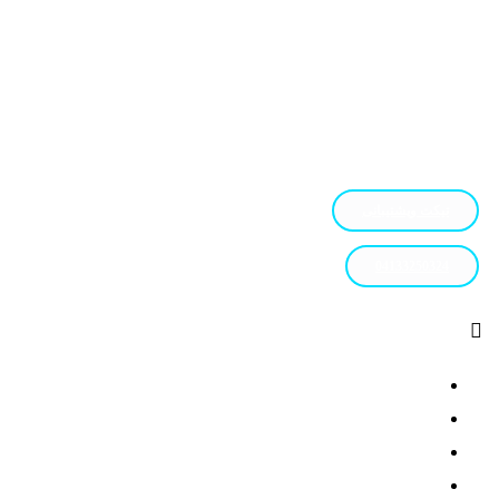
تیکت وپشتیبانی
04133250324
طراحی سایت در تبریز
پشتیبانی
وبلاگ
تعرفه