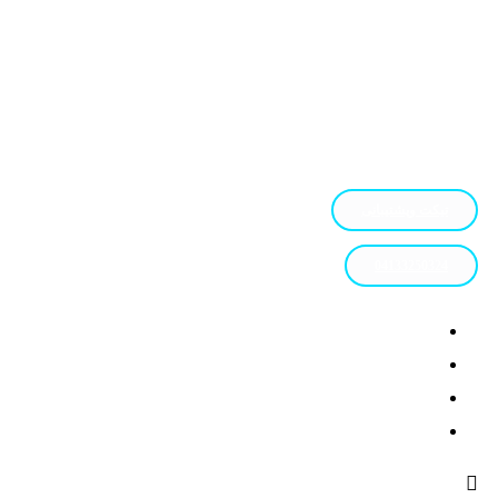
تیکت وپشتیبانی
04133250324
طراحی سایت در تبریز
پشتیبانی
وبلاگ
تعرفه