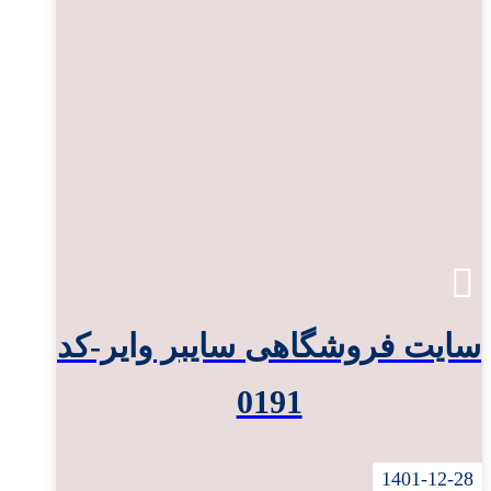
سایت فروشگاهی سایبر وایر-کد
0191
1401-12-28