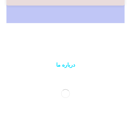
درباره ما
ما سالهاست در زمینه طراحی وب برای شرکتها و
مراکز فروشگاهی و کسب و کارها خصوصا در منطقه
شمال غرب کشور فعال هستیم میتوانید تمامی انچه در
ذهن دارید را با ما در وب سایتی که برایتان طراحی