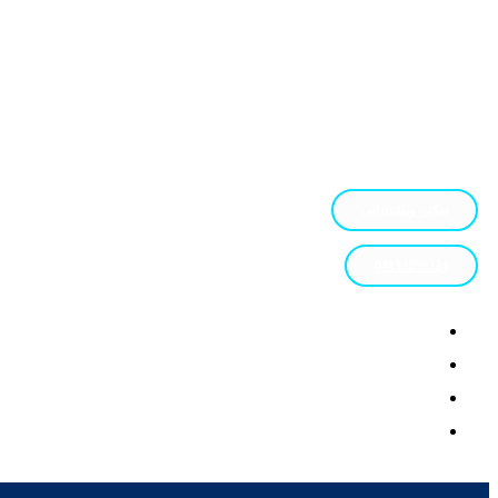
تیکت وپشتیبانی
04133250324
طراحی سایت در تبریز
پشتیبانی
وبلاگ
تعرفه