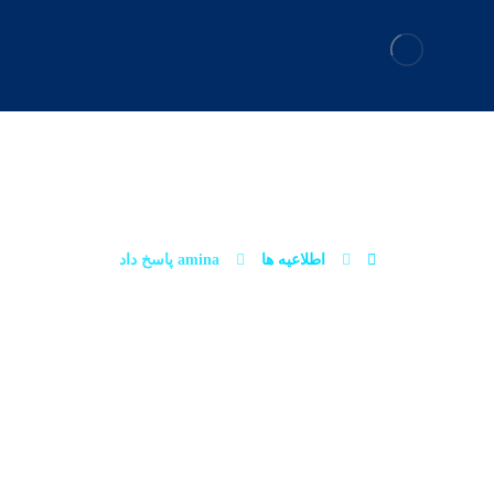
AMINA پاسخ داد
اطلاعیه ها
amina پاسخ داد