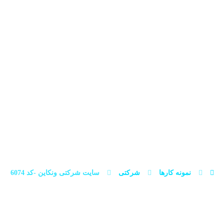
طراحی سایت در تبریز
پشتیبانی
وبلاگ
تعرفه
 شرکتی ونکاین -کد 6074
نمونه کارها
شرکتی
سایت شرکتی ونکاین -کد 6074