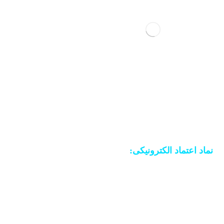
ما سالهاست در زمینه طراحی وب برای شرکتها و
مراکز فروشگاهی و کسب و کارها خصوصا در منطقه
شمال غرب کشور فعال هستیم میتوانید تمامی انچه در
ذهن دارید را با ما در وب سایتی که برایتان طراحی
میکنیم به عینه مشاهده نمایید ..
نماد اعتماد الکترونیکی: